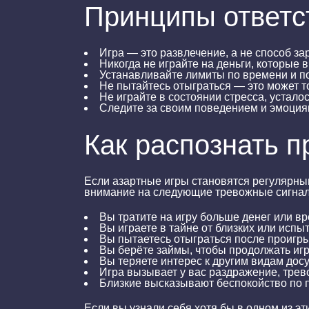
Принципы ответс
Игра — это развлечение, а не способ за
Никогда не играйте на деньги, которые 
Устанавливайте лимиты по времени и по
Не пытайтесь отыграться — это может то
Не играйте в состоянии стресса, устало
Следите за своим поведением и эмоциям
Как распознать 
Если азартные игры становятся регулярным
внимание на следующие тревожные сигна
Вы тратите на игру больше денег или в
Вы играете в тайне от близких или испы
Вы пытаетесь отыграться после проигр
Вы берёте займы, чтобы продолжать игр
Вы теряете интерес к другим видам досу
Игра вызывает у вас раздражение, трево
Близкие высказывают беспокойство по 
Если вы узнали себя хотя бы в одном из эт