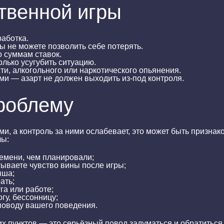
твенной игры
работка.
вы не можете позволить себе потерять.
 суммам ставок.
лько усугубить ситуацию.
сти, алкогольного или наркотического опьянения.
и — азарт не должен выходить из-под контроля.
проблему
и, а контроль за ними ослабевает, это может быть призна
лы:
ремени, чем планировали;
тываете чувство вины после игры;
ыша;
ать;
га или работе;
гу, бессонницу;
поводу вашего поведения.
их пунктов — это серьёзный повод задуматься и обратиться