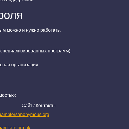
роля
рым можно и нужно работать.
ю специализированных программ);
ьная организация.
мостью:
Сайт / Контакты
amblersanonymous.org
amcare.org.uk